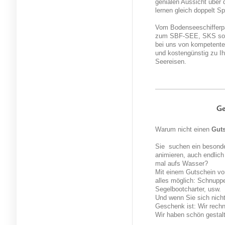
genialen Aussicht über 
lernen gleich doppelt S
Vom Bodenseeschifferp
zum SBF-SEE, SKS sowi
bei uns von kompetenten 
und kostengünstig zu Ih
Seereisen.
Ge
Warum nicht einen
Gut
Sie suchen ein besond
animieren, auch endlic
mal aufs Wasser?
Mit einem
Gutschein
vo
alles möglich:
Schnuppe
Segelbootcharter, usw.
Und wenn Sie sich nicht
Geschenk ist: Wir rechn
Wir haben schön gestal