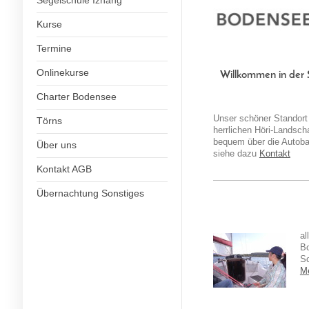
Segelschule Iznang
Kurse
Termine
Onlinekurse
Willkommen in der 
Charter Bodensee
Unser schöner Standort 
Törns
herrlichen Höri-Landsch
bequem über die Autoba
Über uns
siehe dazu
Kontakt
Kontakt AGB
Übernachtung Sonstiges
al
Bo
S
M