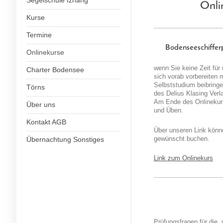
Segelschule Iznang
Onli
Kurse
Termine
Bodenseeschiffer
Onlinekurse
wenn Sie keine Zeit für
Charter Bodensee
sich vorab vorbereiten 
Selbststudium beibring
Törns
des Delius Klasing Ver
Am Ende des Onlinekurs
Über uns
und Üben.
Kontakt AGB
Über unseren Link könne
gewünscht buchen.
Übernachtung Sonstiges
Link zum Onlinekurs
Prüfungsfragen für die