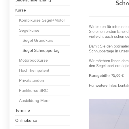
Segelschule Iznang
Schn
Kurse
Kombikurse Segel+Motor
Wir bieten für interess
Segelkurse
Sie einen ersten Einbl
vielleicht auch schon 
Segel Grundkurs
Damit Sie den optimalen
Segel Schnuppertag
Schnuppertage in unser
Motorbootkurse
Wir möchten Ihnen damit
den Segelsport ermögli
Hochrheinpatent
Kursgebühr 75,00 €
Privatstunden
Für weitere Infos kontak
Funkkurse SRC
Ausbildung Meer
Termine
Onlinekurse