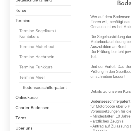
Segelschule Iznang
Bode
Kurse
Wer auf dem Bodensee 
Termine
führen will, benötigt da
Genauso ist es bei Mot
Termine Segelkurs /
Kombikurs
Die Segelausbildung dau
Motorbootausbildung bes
Termine Motorboot
Auszubilden an Bord.
Die Prüfung besteht jew
Termine Hochrhein
Teil.
Termine Funkkurs
Und der Vorteil: Das B
Prüfung in den Sportboo
umschreiben lassen!
Termine Meer
Bodenseeschifferpatent
Details zu unseren Kurs
Onlinekurse
Bodenseeschifferpatent
für Motorboote über 6 P
Charter Bodensee
Voraussetzungen für die
- Mindestalter: 18 Jahre
Törns
- ärztliches Zeugnis
- Antrag auf Zulassung 
Über uns